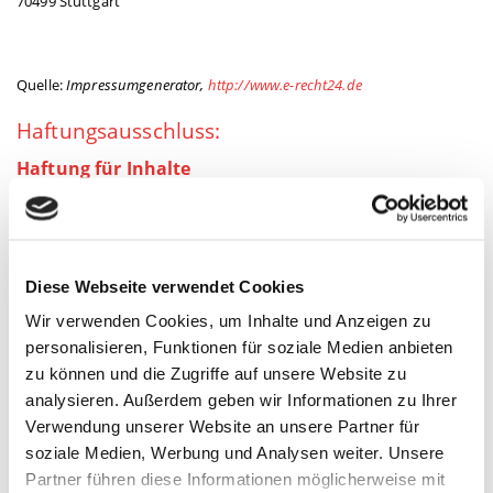
70499 Stuttgart
Quelle:
Impressumgenerator,
http://www.e-recht24.de
Haftungsausschluss:
Haftung für Inhalte
Die Inhalte unserer Seiten wurden mit größter Sorgfalt erstellt. Für
die Richtigkeit, Vollständigkeit und Aktualität der Inhalte können wir
jedoch keine Gewähr übernehmen. Als Diensteanbieter sind wir
gemäß § 7 Abs.1 DDG für eigene Inhalte auf diesen Seiten nach den
allgemeinen Gesetzen verantwortlich. Nach §§ 8 bis 10 DDG sind wir
Diese Webseite verwendet Cookies
als Diensteanbieter jedoch nicht verpflichtet, übermittelte oder
gespeicherte fremde Informationen zu überwachen oder nach
Wir verwenden Cookies, um Inhalte und Anzeigen zu
Umständen zu forschen, die auf eine rechtswidrige Tätigkeit
personalisieren, Funktionen für soziale Medien anbieten
hinweisen. Verpflichtungen zur Entfernung oder Sperrung der
zu können und die Zugriffe auf unsere Website zu
Nutzung von Informationen nach den allgemeinen Gesetzen bleiben
hiervon unberührt. Eine diesbezügliche Haftung ist jedoch erst ab
analysieren. Außerdem geben wir Informationen zu Ihrer
dem Zeitpunkt der Kenntnis einer konkreten Rechtsverletzung
Verwendung unserer Website an unsere Partner für
möglich. Bei Bekanntwerden von entsprechenden
soziale Medien, Werbung und Analysen weiter. Unsere
Rechtsverletzungen werden wir diese Inhalte umgehend entfernen.
Partner führen diese Informationen möglicherweise mit