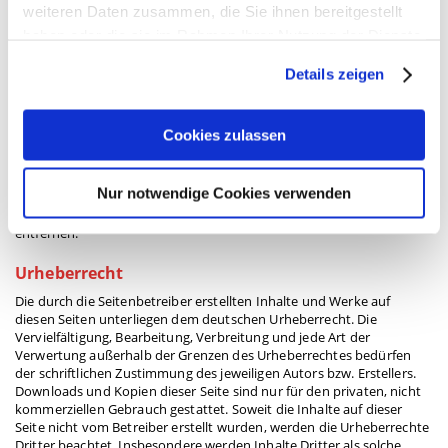
Haftung für Links
weiteren Daten zusammen, die Sie ihnen bereitgestellt
Unser Angebot enthält Links zu externen Webseiten Dritter, auf
haben oder die sie im Rahmen Ihrer Nutzung der Dienste
deren Inhalte wir keinen Einfluss haben. Deshalb können wir für
gesammelt haben. Sie geben Einwilligung zu unseren
diese fremden Inhalte auch keine Gewähr übernehmen. Für die
Details zeigen
Cookies, wenn Sie unsere Webseite weiterhin nutzen.
Inhalte der verlinkten Seiten ist stets der jeweilige Anbieter oder
Betreiber der Seiten verantwortlich. Die verlinkten Seiten wurden
zum Zeitpunkt der Verlinkung auf mögliche Rechtsverstöße
Cookies zulassen
überprüft. Rechtswidrige Inhalte waren zum Zeitpunkt der
Verlinkung nicht erkennbar. Eine permanente inhaltliche Kontrolle
der verlinkten Seiten ist jedoch ohne konkrete Anhaltspunkte einer
Nur notwendige Cookies verwenden
Rechtsverletzung nicht zumutbar. Bei Bekanntwerden von
Rechtsverletzungen werden wir derartige Links umgehend
entfernen.
Urheberrecht
Die durch die Seitenbetreiber erstellten Inhalte und Werke auf
diesen Seiten unterliegen dem deutschen Urheberrecht. Die
Vervielfältigung, Bearbeitung, Verbreitung und jede Art der
Verwertung außerhalb der Grenzen des Urheberrechtes bedürfen
der schriftlichen Zustimmung des jeweiligen Autors bzw. Erstellers.
Downloads und Kopien dieser Seite sind nur für den privaten, nicht
kommerziellen Gebrauch gestattet. Soweit die Inhalte auf dieser
Seite nicht vom Betreiber erstellt wurden, werden die Urheberrechte
Dritter beachtet. Insbesondere werden Inhalte Dritter als solche