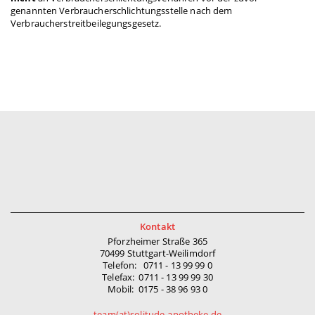
genannten Verbraucherschlichtungsstelle nach dem
Verbraucherstreitbeilegungsgesetz.
Kontakt
Pforzheimer Straße 365
70499 Stuttgart-Weilimdorf
Telefon: 0711 - 13 99 99 0
Telefax: 0711 - 13 99 99 30
Mobil: 0175 - 38 96 93 0
team(at)solitude-apotheke.de