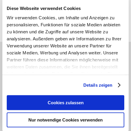
von Stuttgart, an der Bahnlinie U6. Das Stadtzentrum ist 10 km
entfernt.
Diese Webseite verwendet Cookies
Alles Weitere können wir persönlich besprechen: Christoph Gulde,
Tel.: 0711-139999-0
Wir verwenden Cookies, um Inhalte und Anzeigen zu
oder senden Sie mir Ihre Bewerbung an
gulde(at)solitude-
personalisieren, Funktionen für soziale Medien anbieten
apotheke(dot)de
zu können und die Zugriffe auf unsere Website zu
analysieren. Außerdem geben wir Informationen zu Ihrer
Verwendung unserer Website an unsere Partner für
soziale Medien, Werbung und Analysen weiter. Unsere
Partner führen diese Informationen möglicherweise mit
weiteren Daten zusammen, die Sie ihnen bereitgestellt
haben oder die sie im Rahmen Ihrer Nutzung der Dienste
gesammelt haben. Sie geben Einwilligung zu unseren
Details zeigen
Cookies, wenn Sie unsere Webseite weiterhin nutzen.
Kontakt
Pforzheimer Straße 365
70499 Stuttgart-Weilimdorf
Cookies zulassen
Telefon: 0711 - 13 99 99 0
Telefax: 0711 - 13 99 99 30
Mobil: 0175 - 38 96 93 0
Nur notwendige Cookies verwenden
team(at)solitude-apotheke.de