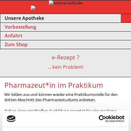
Unsere Apotheke
Vorbestellung
Anfahrt
Zum Shop
e-Rezept ?
... kein Problem!
Pharmazeut*in im Praktikum
Wir bilden aus und können wieder eine Praktikumsstelle für den
dritten Abschnitt des Pharmaziestudiums anbieten.
Neben einer ernsthaften Ausbildung erwartet Sie eine moderne
Apotheke mit Tradition, übertarifliche Bezahlung und ein Team mit
gutem Betriebsklima.
Die Apotheke liegt an der Hauptstraße in Weilimdorf, einem Vorort